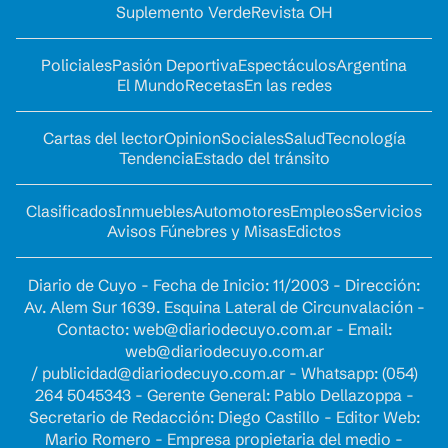
Suplemento Verde
Revista OH
Policiales
Pasión Deportiva
Espectáculos
Argentina
El Mundo
Recetas
En las redes
Cartas del lector
Opinion
Sociales
Salud
Tecnología
Tendencia
Estado del tránsito
Clasificados
Inmuebles
Automotores
Empleos
Servicios
Avisos Fúnebres y Misas
Edictos
Diario de Cuyo - Fecha de Inicio: 11/2003 - Dirección:
Av. Alem Sur 1639. Esquina Lateral de Circunvalación -
Contacto:
web@diariodecuyo.com.ar
- Email:
web@diariodecuyo.com.ar
/
publicidad@diariodecuyo.com.ar
-
Whatsapp: (054)
264 5045343 - Gerente General: Pablo Dellazoppa -
Secretario de Redacción: Diego Castillo - Editor Web:
Mario Romero - Empresa propietaria del medio -