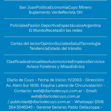
San Juan
Política
Economía
Cuyo Minero
Suplemento Verde
Revista OH
Policiales
Pasión Deportiva
Espectáculos
Argentina
El Mundo
Recetas
En las redes
Cartas del lector
Opinion
Sociales
Salud
Tecnología
Tendencia
Estado del tránsito
Clasificados
Inmuebles
Automotores
Empleos
Servicios
Avisos Fúnebres y Misas
Edictos
Diario de Cuyo - Fecha de Inicio: 11/2003 - Dirección:
Av. Alem Sur 1639. Esquina Lateral de Circunvalación -
Contacto:
web@diariodecuyo.com.ar
- Email:
web@diariodecuyo.com.ar
/
publicidad@diariodecuyo.com.ar
-
Whatsapp: (054)
264 5045343 - Gerente General: Pablo Dellazoppa -