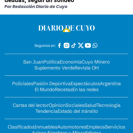
deudas, según un sondeo
Por Redacción Diario de Cuyo
Seguinos en:
San Juan
Política
Economía
Cuyo Minero
Suplemento Verde
Revista OH
Policiales
Pasión Deportiva
Espectáculos
Argentina
El Mundo
Recetas
En las redes
Cartas del lector
Opinion
Sociales
Salud
Tecnología
Tendencia
Estado del tránsito
Clasificados
Inmuebles
Automotores
Empleos
Servicios
Avisos Fúnebres y Misas
Edictos