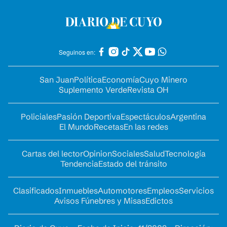
Seguinos en:
San Juan
Política
Economía
Cuyo Minero
Suplemento Verde
Revista OH
Policiales
Pasión Deportiva
Espectáculos
Argentina
El Mundo
Recetas
En las redes
Cartas del lector
Opinion
Sociales
Salud
Tecnología
Tendencia
Estado del tránsito
Clasificados
Inmuebles
Automotores
Empleos
Servicios
Avisos Fúnebres y Misas
Edictos