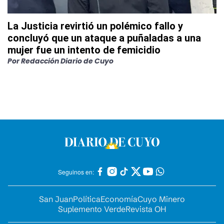
La Justicia revirtió un polémico fallo y
concluyó que un ataque a puñaladas a una
mujer fue un intento de femicidio
Por
Redacción Diario de Cuyo
Seguinos en:
San Juan
Política
Economía
Cuyo Minero
Suplemento Verde
Revista OH