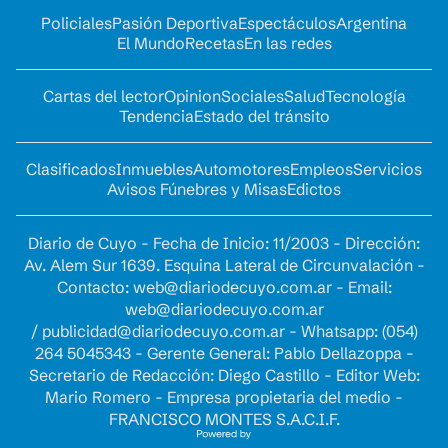
Policiales
Pasión Deportiva
Espectáculos
Argentina
El Mundo
Recetas
En las redes
Cartas del lector
Opinion
Sociales
Salud
Tecnología
Tendencia
Estado del tránsito
Clasificados
Inmuebles
Automotores
Empleos
Servicios
Avisos Fúnebres y Misas
Edictos
Diario de Cuyo - Fecha de Inicio: 11/2003 - Dirección:
Av. Alem Sur 1639. Esquina Lateral de Circunvalación -
Contacto:
web@diariodecuyo.com.ar
- Email:
web@diariodecuyo.com.ar
/
publicidad@diariodecuyo.com.ar
-
Whatsapp: (054)
264 5045343 - Gerente General: Pablo Dellazoppa -
Secretario de Redacción: Diego Castillo - Editor Web:
Mario Romero - Empresa propietaria del medio -
FRANCISCO MONTES S.A.C.I.F.