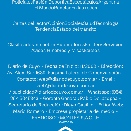
Policiales
Pasión Deportiva
Espectáculos
Argentina
El Mundo
Recetas
En las redes
Cartas del lector
Opinion
Sociales
Salud
Tecnología
Tendencia
Estado del tránsito
Clasificados
Inmuebles
Automotores
Empleos
Servicios
Avisos Fúnebres y Misas
Edictos
Diario de Cuyo - Fecha de Inicio: 11/2003 - Dirección:
Av. Alem Sur 1639. Esquina Lateral de Circunvalación -
Contacto:
web@diariodecuyo.com.ar
- Email:
web@diariodecuyo.com.ar
/
publicidad@diariodecuyo.com.ar
-
Whatsapp: (054)
264 5045343 - Gerente General: Pablo Dellazoppa -
Secretario de Redacción: Diego Castillo - Editor Web:
Mario Romero - Empresa propietaria del medio -
FRANCISCO MONTES S.A.C.I.F.