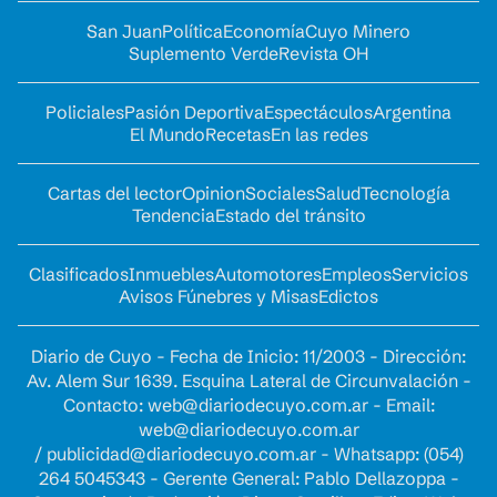
San Juan
Política
Economía
Cuyo Minero
Suplemento Verde
Revista OH
Policiales
Pasión Deportiva
Espectáculos
Argentina
El Mundo
Recetas
En las redes
Cartas del lector
Opinion
Sociales
Salud
Tecnología
Tendencia
Estado del tránsito
Clasificados
Inmuebles
Automotores
Empleos
Servicios
Avisos Fúnebres y Misas
Edictos
Diario de Cuyo - Fecha de Inicio: 11/2003 - Dirección:
Av. Alem Sur 1639. Esquina Lateral de Circunvalación -
Contacto:
web@diariodecuyo.com.ar
- Email:
web@diariodecuyo.com.ar
/
publicidad@diariodecuyo.com.ar
-
Whatsapp: (054)
264 5045343 - Gerente General: Pablo Dellazoppa -