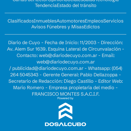
Tendencia
Estado del tránsito
Clasificados
Inmuebles
Automotores
Empleos
Servicios
Avisos Fúnebres y Misas
Edictos
Diario de Cuyo - Fecha de Inicio: 11/2003 - Dirección:
Av. Alem Sur 1639. Esquina Lateral de Circunvalación -
Contacto:
web@diariodecuyo.com.ar
- Email:
web@diariodecuyo.com.ar
/
publicidad@diariodecuyo.com.ar
-
Whatsapp: (054)
264 5045343 - Gerente General: Pablo Dellazoppa -
Secretario de Redacción: Diego Castillo - Editor Web:
Mario Romero - Empresa propietaria del medio -
FRANCISCO MONTES S.A.C.I.F.