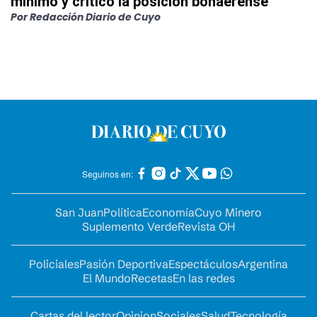
mínimo y criticó la posición bonaerense
Por
Redacción Diario de Cuyo
Seguinos en:
San Juan
Política
Economía
Cuyo Minero
Suplemento Verde
Revista OH
Policiales
Pasión Deportiva
Espectáculos
Argentina
El Mundo
Recetas
En las redes
Cartas del lector
Opinion
Sociales
Salud
Tecnología