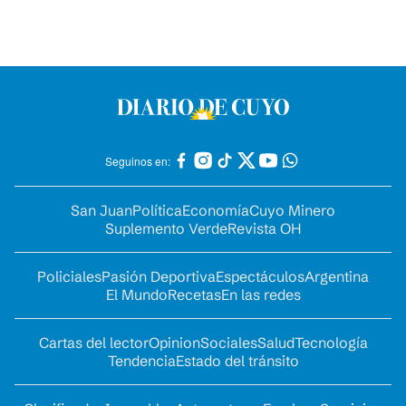
Seguinos en:
San Juan
Política
Economía
Cuyo Minero
Suplemento Verde
Revista OH
Policiales
Pasión Deportiva
Espectáculos
Argentina
El Mundo
Recetas
En las redes
Cartas del lector
Opinion
Sociales
Salud
Tecnología
Tendencia
Estado del tránsito