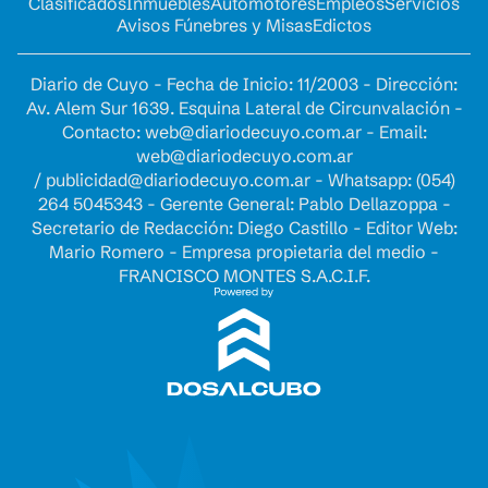
Clasificados
Inmuebles
Automotores
Empleos
Servicios
Avisos Fúnebres y Misas
Edictos
Diario de Cuyo - Fecha de Inicio: 11/2003 - Dirección:
Av. Alem Sur 1639. Esquina Lateral de Circunvalación -
Contacto:
web@diariodecuyo.com.ar
- Email:
web@diariodecuyo.com.ar
/
publicidad@diariodecuyo.com.ar
-
Whatsapp: (054)
264 5045343 - Gerente General: Pablo Dellazoppa -
Secretario de Redacción: Diego Castillo - Editor Web:
Mario Romero - Empresa propietaria del medio -
FRANCISCO MONTES S.A.C.I.F.