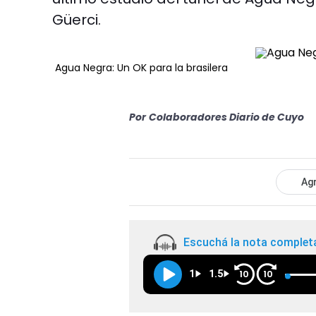
Güerci.
Agua Negra: Un OK para la brasilera
Por
Colaboradores Diario de Cuyo
Agr
Escuchá la nota complet
1
1.5
10
10