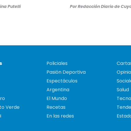
ina Putelli
Por
Redacción Diario de Cuy
s
Policiales
Cartas
Pasión Deportiva
Opini
Espectáculos
Social
Argentina
Salud
ro
El Mundo
Tecno
to Verde
Recetas
Tende
H
En las redes
Estado