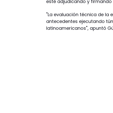
esté adjudicando y firmando 
"La evaluación técnica de la
antecedentes ejecutando túne
latinoamericanos", apuntó Gü