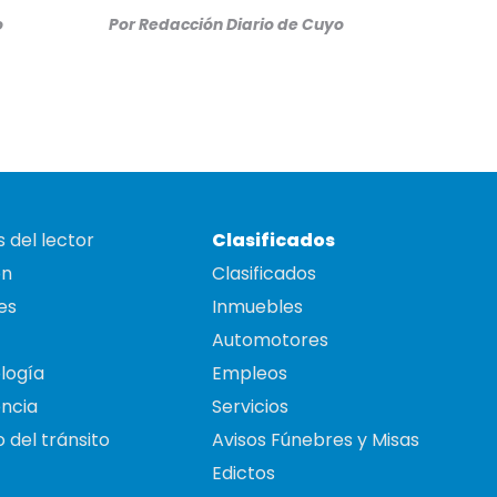
o
Por
Redacción Diario de Cuyo
 del lector
Clasificados
on
Clasificados
es
Inmuebles
Automotores
logía
Empleos
ncia
Servicios
 del tránsito
Avisos Fúnebres y Misas
Edictos