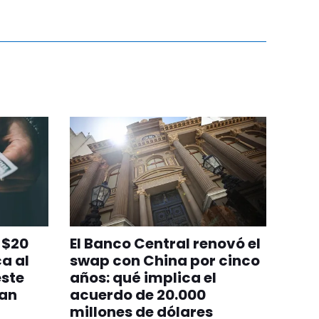
ó $20
El Banco Central renovó el
a al
swap con China por cinco
este
años: qué implica el
uan
acuerdo de 20.000
millones de dólares