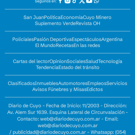
Seguinos en:
San Juan
Política
Economía
Cuyo Minero
Suplemento Verde
Revista OH
Policiales
Pasión Deportiva
Espectáculos
Argentina
El Mundo
Recetas
En las redes
Cartas del lector
Opinion
Sociales
Salud
Tecnología
Tendencia
Estado del tránsito
Clasificados
Inmuebles
Automotores
Empleos
Servicios
Avisos Fúnebres y Misas
Edictos
Diario de Cuyo - Fecha de Inicio: 11/2003 - Dirección:
Av. Alem Sur 1639. Esquina Lateral de Circunvalación -
Contacto:
web@diariodecuyo.com.ar
- Email:
web@diariodecuyo.com.ar
/
publicidad@diariodecuyo.com.ar
-
Whatsapp: (054)