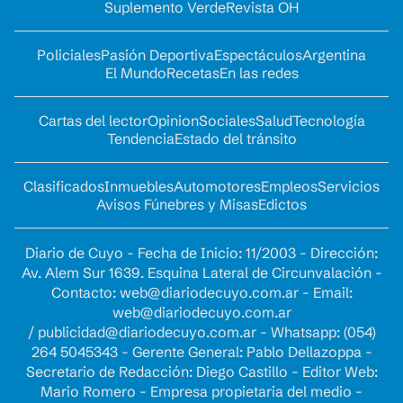
Suplemento Verde
Revista OH
Policiales
Pasión Deportiva
Espectáculos
Argentina
El Mundo
Recetas
En las redes
Cartas del lector
Opinion
Sociales
Salud
Tecnología
Tendencia
Estado del tránsito
Clasificados
Inmuebles
Automotores
Empleos
Servicios
Avisos Fúnebres y Misas
Edictos
Diario de Cuyo - Fecha de Inicio: 11/2003 - Dirección:
Av. Alem Sur 1639. Esquina Lateral de Circunvalación -
Contacto:
web@diariodecuyo.com.ar
- Email:
web@diariodecuyo.com.ar
/
publicidad@diariodecuyo.com.ar
-
Whatsapp: (054)
264 5045343 - Gerente General: Pablo Dellazoppa -
Secretario de Redacción: Diego Castillo - Editor Web:
Mario Romero - Empresa propietaria del medio -