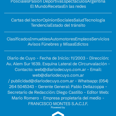
Policiales
Pasión Deportiva
Espectáculos
Argentina
El Mundo
Recetas
En las redes
Cartas del lector
Opinion
Sociales
Salud
Tecnología
Tendencia
Estado del tránsito
Clasificados
Inmuebles
Automotores
Empleos
Servicios
Avisos Fúnebres y Misas
Edictos
Diario de Cuyo - Fecha de Inicio: 11/2003 - Dirección:
Av. Alem Sur 1639. Esquina Lateral de Circunvalación -
Contacto:
web@diariodecuyo.com.ar
- Email:
web@diariodecuyo.com.ar
/
publicidad@diariodecuyo.com.ar
-
Whatsapp: (054)
264 5045343 - Gerente General: Pablo Dellazoppa -
Secretario de Redacción: Diego Castillo - Editor Web:
Mario Romero - Empresa propietaria del medio -
FRANCISCO MONTES S.A.C.I.F.