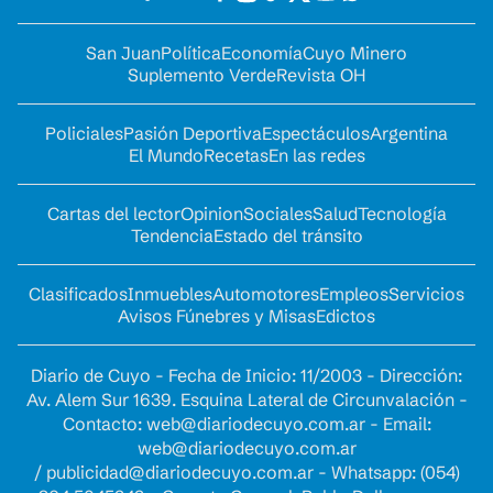
San Juan
Política
Economía
Cuyo Minero
Suplemento Verde
Revista OH
Policiales
Pasión Deportiva
Espectáculos
Argentina
El Mundo
Recetas
En las redes
Cartas del lector
Opinion
Sociales
Salud
Tecnología
Tendencia
Estado del tránsito
Clasificados
Inmuebles
Automotores
Empleos
Servicios
Avisos Fúnebres y Misas
Edictos
Diario de Cuyo - Fecha de Inicio: 11/2003 - Dirección:
Av. Alem Sur 1639. Esquina Lateral de Circunvalación -
Contacto:
web@diariodecuyo.com.ar
- Email:
web@diariodecuyo.com.ar
/
publicidad@diariodecuyo.com.ar
-
Whatsapp: (054)