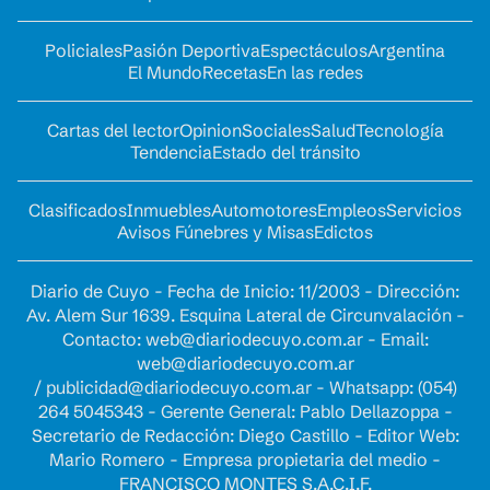
Policiales
Pasión Deportiva
Espectáculos
Argentina
El Mundo
Recetas
En las redes
Cartas del lector
Opinion
Sociales
Salud
Tecnología
Tendencia
Estado del tránsito
Clasificados
Inmuebles
Automotores
Empleos
Servicios
Avisos Fúnebres y Misas
Edictos
Diario de Cuyo - Fecha de Inicio: 11/2003 - Dirección:
Av. Alem Sur 1639. Esquina Lateral de Circunvalación -
Contacto:
web@diariodecuyo.com.ar
- Email:
web@diariodecuyo.com.ar
/
publicidad@diariodecuyo.com.ar
-
Whatsapp: (054)
264 5045343 - Gerente General: Pablo Dellazoppa -
Secretario de Redacción: Diego Castillo - Editor Web:
Mario Romero - Empresa propietaria del medio -
FRANCISCO MONTES S.A.C.I.F.