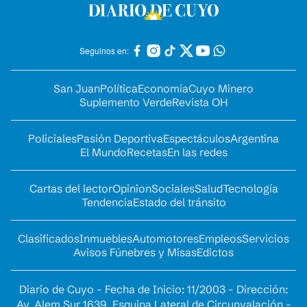
Seguinos en:
San Juan
Política
Economía
Cuyo Minero
Suplemento Verde
Revista OH
Policiales
Pasión Deportiva
Espectáculos
Argentina
El Mundo
Recetas
En las redes
Cartas del lector
Opinion
Sociales
Salud
Tecnología
Tendencia
Estado del tránsito
Clasificados
Inmuebles
Automotores
Empleos
Servicios
Avisos Fúnebres y Misas
Edictos
Diario de Cuyo - Fecha de Inicio: 11/2003 - Dirección:
Av. Alem Sur 1639. Esquina Lateral de Circunvalación -