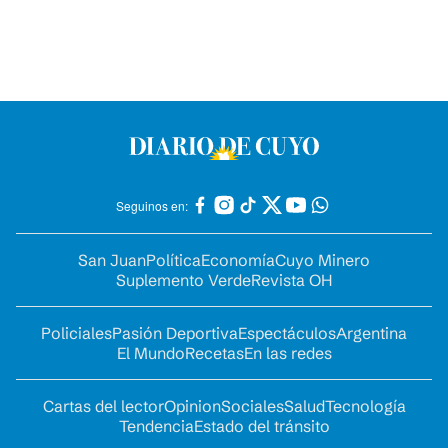
Seguinos en:
San Juan
Política
Economía
Cuyo Minero
Suplemento Verde
Revista OH
Policiales
Pasión Deportiva
Espectáculos
Argentina
El Mundo
Recetas
En las redes
Cartas del lector
Opinion
Sociales
Salud
Tecnología
Tendencia
Estado del tránsito