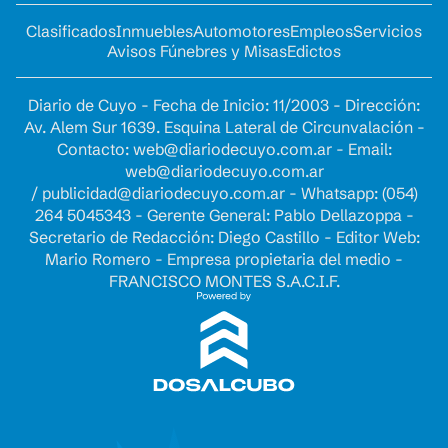
Clasificados
Inmuebles
Automotores
Empleos
Servicios
Avisos Fúnebres y Misas
Edictos
Diario de Cuyo - Fecha de Inicio: 11/2003 - Dirección:
Av. Alem Sur 1639. Esquina Lateral de Circunvalación -
Contacto:
web@diariodecuyo.com.ar
- Email:
web@diariodecuyo.com.ar
/
publicidad@diariodecuyo.com.ar
-
Whatsapp: (054)
264 5045343 - Gerente General: Pablo Dellazoppa -
Secretario de Redacción: Diego Castillo - Editor Web:
Mario Romero - Empresa propietaria del medio -
FRANCISCO MONTES S.A.C.I.F.