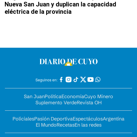
Nueva San Juan y duplican la capacidad
eléctrica de la provincia
Seguinos en:
San Juan
Política
Economía
Cuyo Minero
Suplemento Verde
Revista OH
Policiales
Pasión Deportiva
Espectáculos
Argentina
El Mundo
Recetas
En las redes