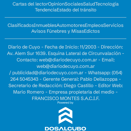
Cartas del lector
Opinion
Sociales
Salud
Tecnología
Tendencia
Estado del tránsito
Clasificados
Inmuebles
Automotores
Empleos
Servicios
Avisos Fúnebres y Misas
Edictos
Diario de Cuyo - Fecha de Inicio: 11/2003 - Dirección:
Av. Alem Sur 1639. Esquina Lateral de Circunvalación -
Contacto:
web@diariodecuyo.com.ar
- Email:
web@diariodecuyo.com.ar
/
publicidad@diariodecuyo.com.ar
-
Whatsapp: (054)
264 5045343 - Gerente General: Pablo Dellazoppa -
Secretario de Redacción: Diego Castillo - Editor Web:
Mario Romero - Empresa propietaria del medio -
FRANCISCO MONTES S.A.C.I.F.