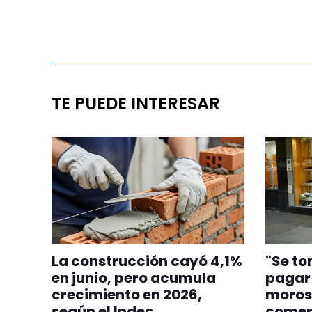
TE PUEDE INTERESAR
La construcción cayó 4,1%
"Se to
en junio, pero acumula
pagar 
crecimiento en 2026,
moros
según el Indec
comer