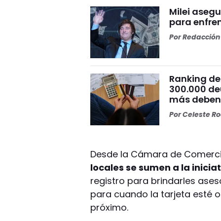
Milei aseg
para enfre
Por
Redacción 
Ranking de
300.000 deu
más debe
Por
Celeste R
Desde la Cámara de Comerci
locales se sumen a la inicia
registro para brindarles ases
para cuando la tarjeta esté op
próximo.