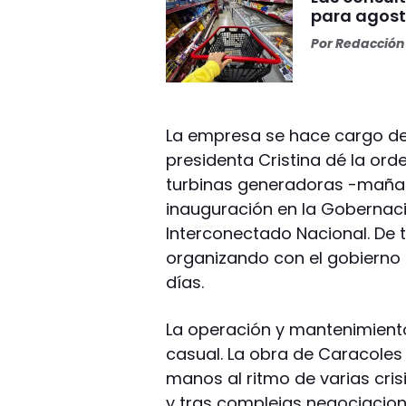
para agosto
Por
Redacción 
La empresa se hace cargo d
presidenta Cristina dé la or
turbinas generadoras -mañana,
inauguración en la Gobernaci
Interconectado Nacional. De 
organizando con el gobierno
días.
La operación y mantenimient
casual. La obra de Caracole
manos al ritmo de varias cris
y tras complejas negociacion