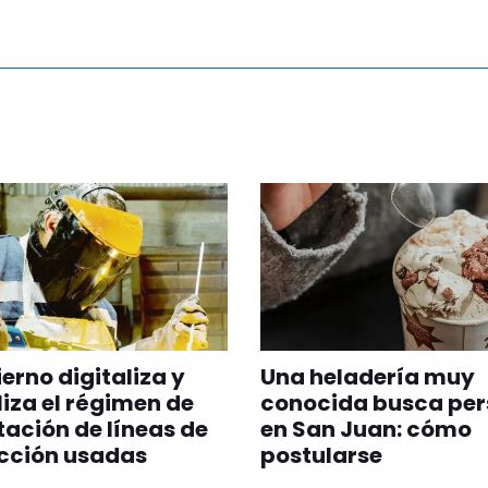
ierno digitaliza y
Una heladería muy
iliza el régimen de
conocida busca per
ación de líneas de
en San Juan: cómo
cción usadas
postularse