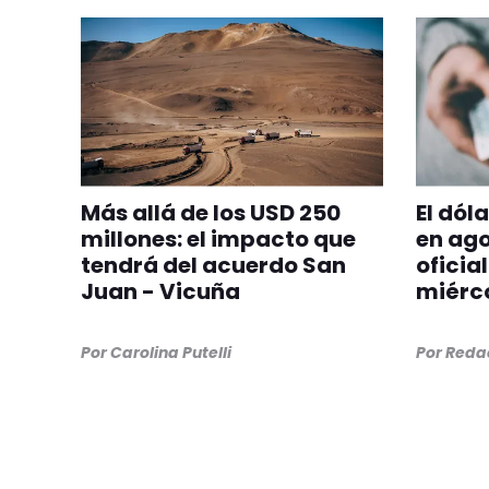
Más allá de los USD 250
El dól
millones: el impacto que
en ago
tendrá del acuerdo San
oficia
Juan - Vicuña
miérco
Por
Carolina Putelli
Por
Redac