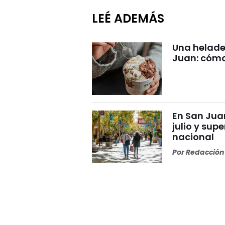
LEÉ ADEMÁS
Una helade
Juan: cómo
En San Jua
julio y sup
nacional
Por
Redacción 