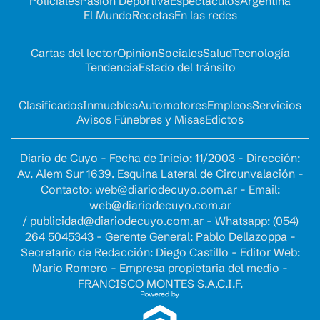
Policiales
Pasión Deportiva
Espectáculos
Argentina
El Mundo
Recetas
En las redes
Cartas del lector
Opinion
Sociales
Salud
Tecnología
Tendencia
Estado del tránsito
Clasificados
Inmuebles
Automotores
Empleos
Servicios
Avisos Fúnebres y Misas
Edictos
Diario de Cuyo - Fecha de Inicio: 11/2003 - Dirección:
Av. Alem Sur 1639. Esquina Lateral de Circunvalación -
Contacto:
web@diariodecuyo.com.ar
- Email:
web@diariodecuyo.com.ar
/
publicidad@diariodecuyo.com.ar
-
Whatsapp: (054)
264 5045343 - Gerente General: Pablo Dellazoppa -
Secretario de Redacción: Diego Castillo - Editor Web:
Mario Romero - Empresa propietaria del medio -
FRANCISCO MONTES S.A.C.I.F.