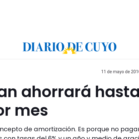
11 de mayo de 2010
an ahorrará hast
or mes
oncepto de amortización. Es porque no paga
s con tasas del 6% y un año y medio de grac