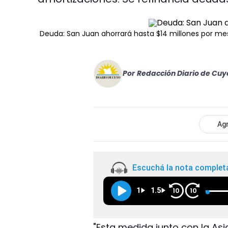
Deuda: San Juan ahorrará hasta $14 millones por me
Por
Redacción Diario de Cuy
Agr
Escuchá la nota complet
1
1.5
10
10
"Esta medida junto con la Asi