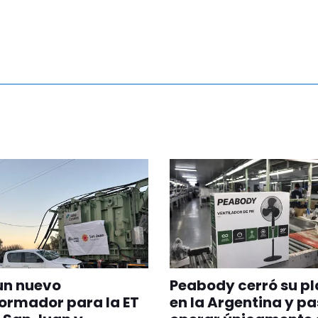
un nuevo
Peabody cerró su p
ormador para la ET
en la Argentina y pa