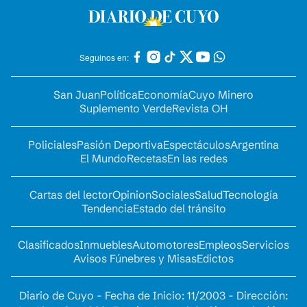
Seguinos en:
San Juan
Política
Economía
Cuyo Minero
Suplemento Verde
Revista OH
Policiales
Pasión Deportiva
Espectáculos
Argentina
El Mundo
Recetas
En las redes
Cartas del lector
Opinion
Sociales
Salud
Tecnología
Tendencia
Estado del tránsito
Clasificados
Inmuebles
Automotores
Empleos
Servicios
Avisos Fúnebres y Misas
Edictos
Diario de Cuyo - Fecha de Inicio: 11/2003 - Dirección: