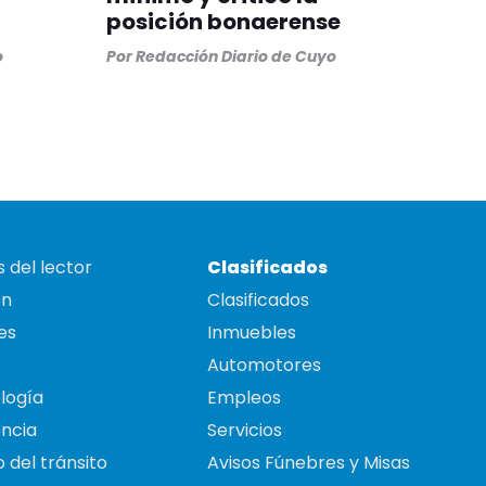
posición bonaerense
o
Por
Redacción Diario de Cuyo
 del lector
Clasificados
on
Clasificados
es
Inmuebles
Automotores
logía
Empleos
ncia
Servicios
 del tránsito
Avisos Fúnebres y Misas