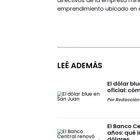
directivos de la empresa min
emprendimiento ubicado en e
LEÉ ADEMÁS
El dólar bl
oficial: có
Por
Redacción 
El Banco Ce
años: qué i
dólares