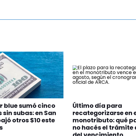
ar blue sumó cinco
Último día para
 sin subas: en San
recategorizarse en e
ajó otros $10 este
monotributo: qué pa
s
no hacés el trámite
del vencimiento