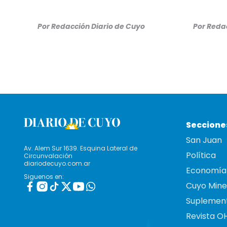
Por
Redacción Diario de Cuyo
Por
Redac
Seccione
San Juan
Av. Alem Sur 1639. Esquina Lateral de
Política
Circunvalación
diariodecuyo.com.ar
Economía
Siguenos en:
Cuyo Mine
Suplemen
Revista O