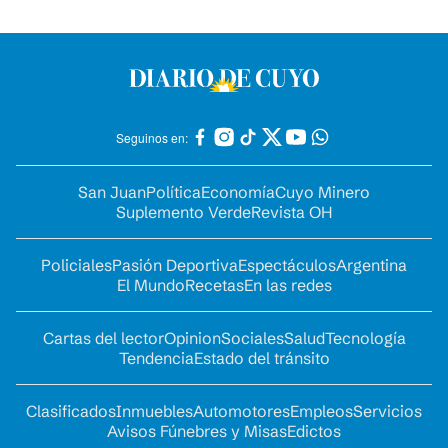
Seguinos en:
San Juan
Política
Economía
Cuyo Minero
Suplemento Verde
Revista OH
Policiales
Pasión Deportiva
Espectáculos
Argentina
El Mundo
Recetas
En las redes
Cartas del lector
Opinion
Sociales
Salud
Tecnología
Tendencia
Estado del tránsito
Clasificados
Inmuebles
Automotores
Empleos
Servicios
Avisos Fúnebres y Misas
Edictos