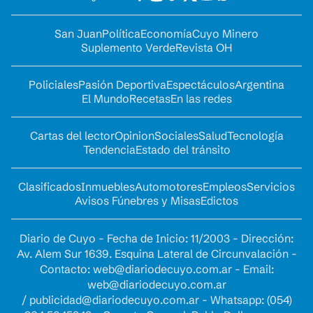
San Juan
Política
Economía
Cuyo Minero
Suplemento Verde
Revista OH
Policiales
Pasión Deportiva
Espectáculos
Argentina
El Mundo
Recetas
En las redes
Cartas del lector
Opinion
Sociales
Salud
Tecnología
Tendencia
Estado del tránsito
Clasificados
Inmuebles
Automotores
Empleos
Servicios
Avisos Fúnebres y Misas
Edictos
Diario de Cuyo - Fecha de Inicio: 11/2003 - Dirección:
Av. Alem Sur 1639. Esquina Lateral de Circunvalación -
Contacto:
web@diariodecuyo.com.ar
- Email:
web@diariodecuyo.com.ar
/
publicidad@diariodecuyo.com.ar
-
Whatsapp: (054)