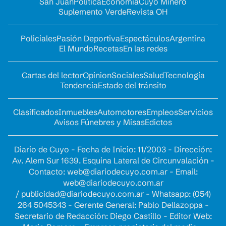
San Juan
Política
Economía
Cuyo Minero
Suplemento Verde
Revista OH
Policiales
Pasión Deportiva
Espectáculos
Argentina
El Mundo
Recetas
En las redes
Cartas del lector
Opinion
Sociales
Salud
Tecnología
Tendencia
Estado del tránsito
Clasificados
Inmuebles
Automotores
Empleos
Servicios
Avisos Fúnebres y Misas
Edictos
Diario de Cuyo - Fecha de Inicio: 11/2003 - Dirección:
Av. Alem Sur 1639. Esquina Lateral de Circunvalación -
Contacto:
web@diariodecuyo.com.ar
- Email:
web@diariodecuyo.com.ar
/
publicidad@diariodecuyo.com.ar
-
Whatsapp: (054)
264 5045343 - Gerente General: Pablo Dellazoppa -
Secretario de Redacción: Diego Castillo - Editor Web: