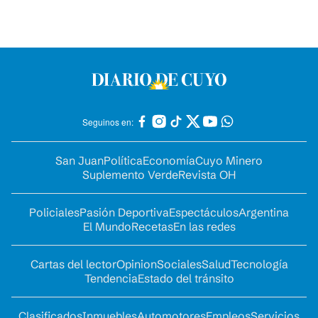
Seguinos en:
San Juan
Política
Economía
Cuyo Minero
Suplemento Verde
Revista OH
Policiales
Pasión Deportiva
Espectáculos
Argentina
El Mundo
Recetas
En las redes
Cartas del lector
Opinion
Sociales
Salud
Tecnología
Tendencia
Estado del tránsito
Clasificados
Inmuebles
Automotores
Empleos
Servicios