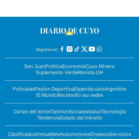
Seguinos en:
San Juan
Política
Economía
Cuyo Minero
Suplemento Verde
Revista OH
Policiales
Pasión Deportiva
Espectáculos
Argentina
El Mundo
Recetas
En las redes
Cartas del lector
Opinion
Sociales
Salud
Tecnología
Tendencia
Estado del tránsito
Clasificados
Inmuebles
Automotores
Empleos
Servicios