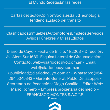
El Mundo
Recetas
En las redes
Cartas del lector
Opinion
Sociales
Salud
Tecnología
Tendencia
Estado del tránsito
Clasificados
Inmuebles
Automotores
Empleos
Servicios
Avisos Fúnebres y Misas
Edictos
Diario de Cuyo - Fecha de Inicio: 11/2003 - Dirección:
Av. Alem Sur 1639. Esquina Lateral de Circunvalación -
Contacto:
web@diariodecuyo.com.ar
- Email:
web@diariodecuyo.com.ar
/
publicidad@diariodecuyo.com.ar
-
Whatsapp: (054)
264 5045343 - Gerente General: Pablo Dellazoppa -
Secretario de Redacción: Diego Castillo - Editor Web:
Mario Romero - Empresa propietaria del medio -
FRANCISCO MONTES S.A.C.I.F.