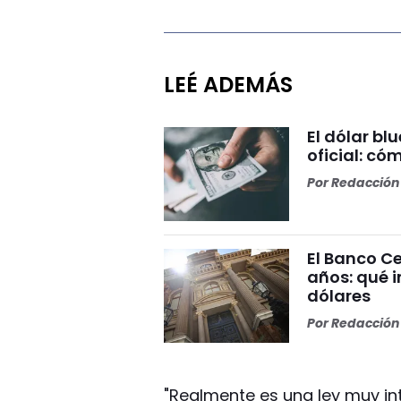
LEÉ ADEMÁS
El dólar bl
oficial: có
Por
Redacción 
El Banco Ce
años: qué i
dólares
Por
Redacción 
"Realmente es una ley muy inte