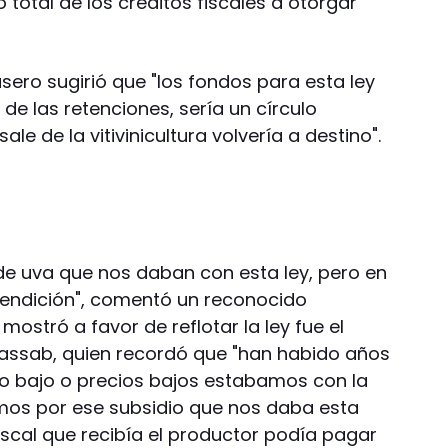
 total de los créditos fiscales a otorgar
ero sugirió que "los fondos para esta ley
 de las retenciones, sería un círculo
ale de la vitivinicultura volvería a destino".
 de uva que nos daban con esta ley, pero en
endición", comentó un reconocido
mostró a favor de reflotar la ley fue el
assab, quien recordó que "han habido años
 bajo o precios bajos estabamos con la
mos por ese subsidio que nos daba esta
fiscal que recibía el productor podía pagar