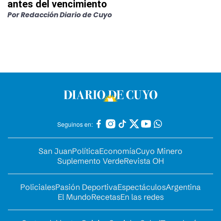
antes del vencimiento
Por
Redacción Diario de Cuyo
Seguinos en:
San Juan
Política
Economía
Cuyo Minero
Suplemento Verde
Revista OH
Policiales
Pasión Deportiva
Espectáculos
Argentina
El Mundo
Recetas
En las redes