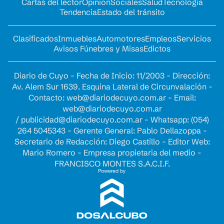
Cartas del lector
Opinion
Sociales
Salud
Tecnología
Tendencia
Estado del tránsito
Clasificados
Inmuebles
Automotores
Empleos
Servicios
Avisos Fúnebres y Misas
Edictos
Diario de Cuyo - Fecha de Inicio: 11/2003 - Dirección:
Av. Alem Sur 1639. Esquina Lateral de Circunvalación -
Contacto:
web@diariodecuyo.com.ar
- Email:
web@diariodecuyo.com.ar
/
publicidad@diariodecuyo.com.ar
-
Whatsapp: (054)
264 5045343 - Gerente General: Pablo Dellazoppa -
Secretario de Redacción: Diego Castillo - Editor Web:
Mario Romero - Empresa propietaria del medio -
FRANCISCO MONTES S.A.C.I.F.