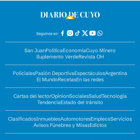
Seguinos en:
San Juan
Política
Economía
Cuyo Minero
Suplemento Verde
Revista OH
Policiales
Pasión Deportiva
Espectáculos
Argentina
El Mundo
Recetas
En las redes
Cartas del lector
Opinion
Sociales
Salud
Tecnología
Tendencia
Estado del tránsito
Clasificados
Inmuebles
Automotores
Empleos
Servicios
Avisos Fúnebres y Misas
Edictos