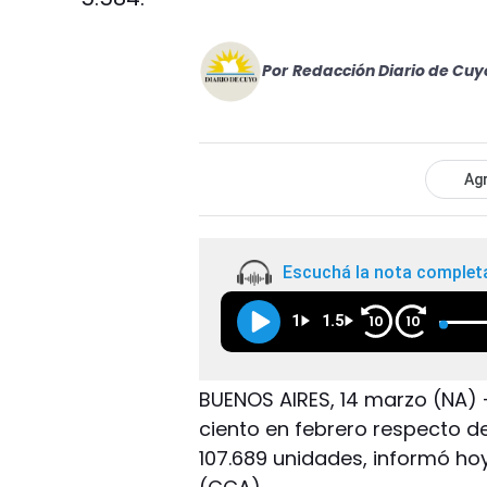
Por
Redacción Diario de Cuy
Agr
Escuchá la nota complet
1
1.5
10
10
BUENOS AIRES, 14 marzo (NA) –
ciento en febrero respecto d
107.689 unidades, informó h