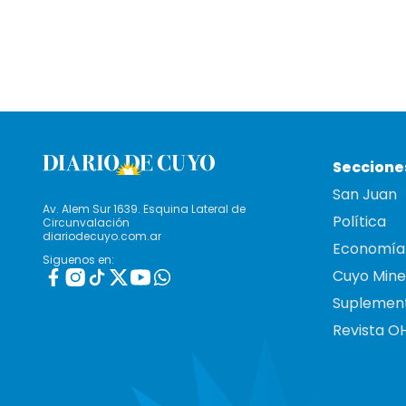
Seccione
San Juan
Av. Alem Sur 1639. Esquina Lateral de
Política
Circunvalación
diariodecuyo.com.ar
Economía
Siguenos en:
Cuyo Mine
Suplemen
Revista O