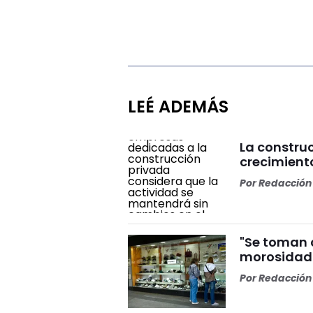
LEÉ ADEMÁS
La constru
crecimiento
Por
Redacción 
"Se toman c
morosidad 
Por
Redacción 