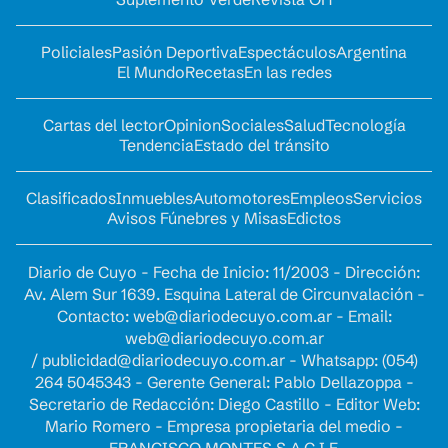
Policiales
Pasión Deportiva
Espectáculos
Argentina
El Mundo
Recetas
En las redes
Cartas del lector
Opinion
Sociales
Salud
Tecnología
Tendencia
Estado del tránsito
Clasificados
Inmuebles
Automotores
Empleos
Servicios
Avisos Fúnebres y Misas
Edictos
Diario de Cuyo - Fecha de Inicio: 11/2003 - Dirección:
Av. Alem Sur 1639. Esquina Lateral de Circunvalación -
Contacto:
web@diariodecuyo.com.ar
- Email:
web@diariodecuyo.com.ar
/
publicidad@diariodecuyo.com.ar
-
Whatsapp: (054)
264 5045343 - Gerente General: Pablo Dellazoppa -
Secretario de Redacción: Diego Castillo - Editor Web:
Mario Romero - Empresa propietaria del medio -