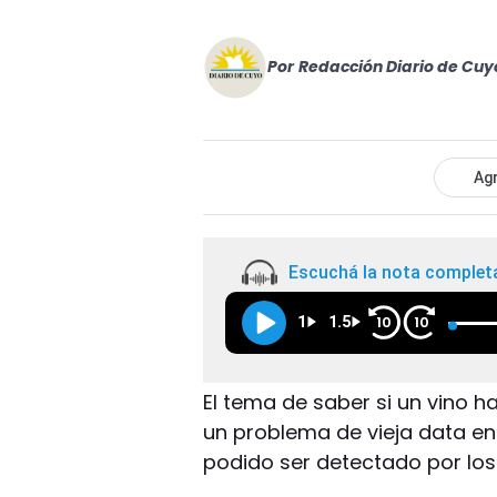
Por
Redacción Diario de Cuy
Agr
Escuchá la nota complet
1
1.5
10
10
El tema de saber si un vino h
un problema de vieja data e
podido ser detectado por los 