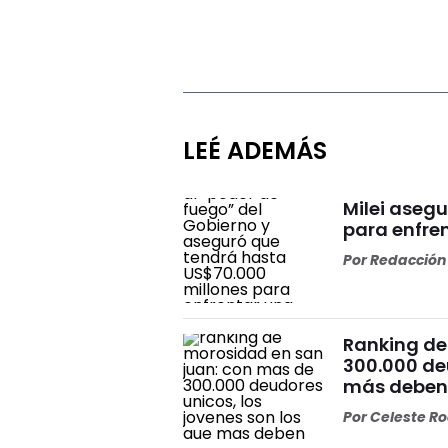
LEÉ ADEMÁS
Milei aseg
para enfre
Por
Redacción 
Ranking de
300.000 deu
más debe
Por
Celeste R