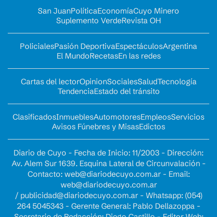
San Juan
Política
Economía
Cuyo Minero
Suplemento Verde
Revista OH
Policiales
Pasión Deportiva
Espectáculos
Argentina
El Mundo
Recetas
En las redes
Cartas del lector
Opinion
Sociales
Salud
Tecnología
Tendencia
Estado del tránsito
Clasificados
Inmuebles
Automotores
Empleos
Servicios
Avisos Fúnebres y Misas
Edictos
Diario de Cuyo - Fecha de Inicio: 11/2003 - Dirección:
Av. Alem Sur 1639. Esquina Lateral de Circunvalación -
Contacto:
web@diariodecuyo.com.ar
- Email:
web@diariodecuyo.com.ar
/
publicidad@diariodecuyo.com.ar
-
Whatsapp: (054)
264 5045343 - Gerente General: Pablo Dellazoppa -
Secretario de Redacción: Diego Castillo - Editor Web: