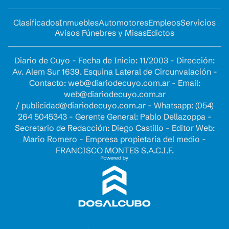
Clasificados
Inmuebles
Automotores
Empleos
Servicios
Avisos Fúnebres y Misas
Edictos
Diario de Cuyo - Fecha de Inicio: 11/2003 - Dirección:
Av. Alem Sur 1639. Esquina Lateral de Circunvalación -
Contacto:
web@diariodecuyo.com.ar
- Email:
web@diariodecuyo.com.ar
/
publicidad@diariodecuyo.com.ar
-
Whatsapp: (054)
264 5045343 - Gerente General: Pablo Dellazoppa -
Secretario de Redacción: Diego Castillo - Editor Web:
Mario Romero - Empresa propietaria del medio -
FRANCISCO MONTES S.A.C.I.F.