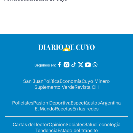
Seguinos en:
San Juan
Política
Economía
Cuyo Minero
Suplemento Verde
Revista OH
Policiales
Pasión Deportiva
Espectáculos
Argentina
El Mundo
Recetas
En las redes
Cartas del lector
Opinion
Sociales
Salud
Tecnología
Tendencia
Estado del tránsito