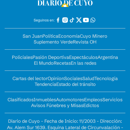
Seguinos en:
San Juan
Política
Economía
Cuyo Minero
Suplemento Verde
Revista OH
Policiales
Pasión Deportiva
Espectáculos
Argentina
El Mundo
Recetas
En las redes
Cartas del lector
Opinion
Sociales
Salud
Tecnología
Tendencia
Estado del tránsito
Clasificados
Inmuebles
Automotores
Empleos
Servicios
Avisos Fúnebres y Misas
Edictos
Diario de Cuyo - Fecha de Inicio: 11/2003 - Dirección:
Av. Alem Sur 1639. Esquina Lateral de Circunvalación -