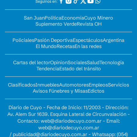
Seguinos en:
San Juan
Política
Economía
Cuyo Minero
Suplemento Verde
Revista OH
Policiales
Pasión Deportiva
Espectáculos
Argentina
El Mundo
Recetas
En las redes
Cartas del lector
Opinion
Sociales
Salud
Tecnología
Tendencia
Estado del tránsito
Clasificados
Inmuebles
Automotores
Empleos
Servicios
Avisos Fúnebres y Misas
Edictos
Diario de Cuyo - Fecha de Inicio: 11/2003 - Dirección:
Av. Alem Sur 1639. Esquina Lateral de Circunvalación -
Contacto:
web@diariodecuyo.com.ar
- Email:
web@diariodecuyo.com.ar
/
publicidad@diariodecuyo.com.ar
-
Whatsapp: (054)