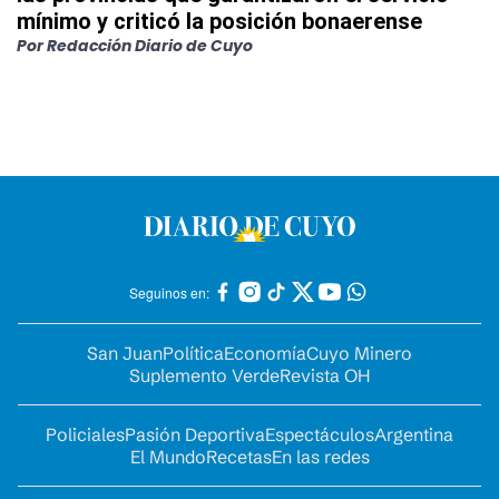
mínimo y criticó la posición bonaerense
Por
Redacción Diario de Cuyo
Seguinos en:
San Juan
Política
Economía
Cuyo Minero
Suplemento Verde
Revista OH
Policiales
Pasión Deportiva
Espectáculos
Argentina
El Mundo
Recetas
En las redes