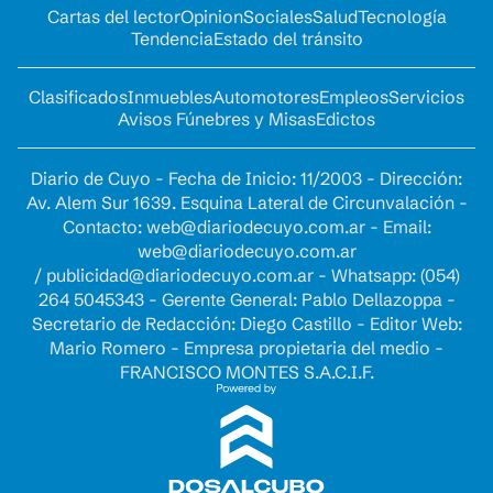
Cartas del lector
Opinion
Sociales
Salud
Tecnología
Tendencia
Estado del tránsito
Clasificados
Inmuebles
Automotores
Empleos
Servicios
Avisos Fúnebres y Misas
Edictos
Diario de Cuyo - Fecha de Inicio: 11/2003 - Dirección:
Av. Alem Sur 1639. Esquina Lateral de Circunvalación -
Contacto:
web@diariodecuyo.com.ar
- Email:
web@diariodecuyo.com.ar
/
publicidad@diariodecuyo.com.ar
-
Whatsapp: (054)
264 5045343 - Gerente General: Pablo Dellazoppa -
Secretario de Redacción: Diego Castillo - Editor Web:
Mario Romero - Empresa propietaria del medio -
FRANCISCO MONTES S.A.C.I.F.