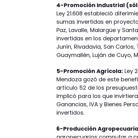
4-Promoción Industrial (só
Ley 21.608 estableció diferim
sumas invertidas en proyecto
Paz, Lavalle, Malargüe y Sant
invertidas en los departamen
Junín, Rivadavia, San Carlos, 
Guaymallén, Luján de Cuyo, M
5-Promoción Agrícola:
Ley 2
Mendoza gozó de este benefic
artículo 52 de los presupues
implicó para los que invirtie
Ganancias, IVA y Bienes Pers
invertidos.
6-Producción Agropecuaria
agropecuarios computar a cu