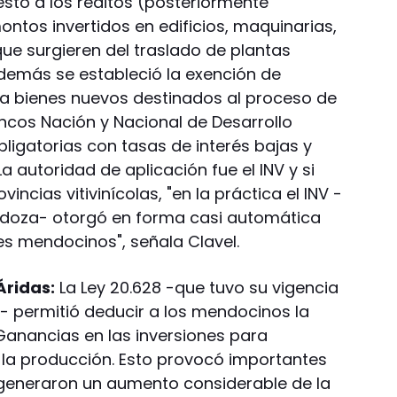
esto a los réditos (posteriormente
ntos invertidos en edificios, maquinarias,
 que surgieren del traslado de plantas
demás se estableció la exención de
a bienes nuevos destinados al proceso de
ancos Nación y Nacional de Desarrollo
bligatorias con tasas de interés bajas y
a autoridad de aplicación fue el INV y si
incias vitivinícolas, "en la práctica el INV -
doza- otorgó en forma casi automática
les mendocinos", señala Clavel.
Áridas:
La Ley 20.628 -que tuvo su vigencia
74- permitió deducir a los mendocinos la
 Ganancias en las inversiones para
a la producción. Esto provocó importantes
generaron un aumento considerable de la