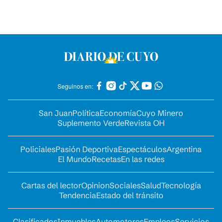
Seguinos en:
San Juan
Política
Economía
Cuyo Minero
Suplemento Verde
Revista OH
Policiales
Pasión Deportiva
Espectáculos
Argentina
El Mundo
Recetas
En las redes
Cartas del lector
Opinion
Sociales
Salud
Tecnología
Tendencia
Estado del tránsito
Clasificados
Inmuebles
Automotores
Empleos
Servicios