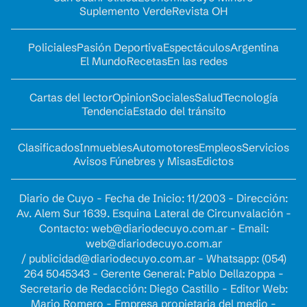
Suplemento Verde
Revista OH
Policiales
Pasión Deportiva
Espectáculos
Argentina
El Mundo
Recetas
En las redes
Cartas del lector
Opinion
Sociales
Salud
Tecnología
Tendencia
Estado del tránsito
Clasificados
Inmuebles
Automotores
Empleos
Servicios
Avisos Fúnebres y Misas
Edictos
Diario de Cuyo - Fecha de Inicio: 11/2003 - Dirección:
Av. Alem Sur 1639. Esquina Lateral de Circunvalación -
Contacto:
web@diariodecuyo.com.ar
- Email:
web@diariodecuyo.com.ar
/
publicidad@diariodecuyo.com.ar
-
Whatsapp: (054)
264 5045343 - Gerente General: Pablo Dellazoppa -
Secretario de Redacción: Diego Castillo - Editor Web:
Mario Romero - Empresa propietaria del medio -