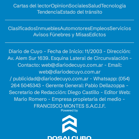
Cartas del lector
Opinion
Sociales
Salud
Tecnología
Tendencia
Estado del tránsito
Clasificados
Inmuebles
Automotores
Empleos
Servicios
Avisos Fúnebres y Misas
Edictos
Diario de Cuyo - Fecha de Inicio: 11/2003 - Dirección:
Av. Alem Sur 1639. Esquina Lateral de Circunvalación -
Contacto:
web@diariodecuyo.com.ar
- Email:
web@diariodecuyo.com.ar
/
publicidad@diariodecuyo.com.ar
-
Whatsapp: (054)
264 5045343 - Gerente General: Pablo Dellazoppa -
Secretario de Redacción: Diego Castillo - Editor Web:
Mario Romero - Empresa propietaria del medio -
FRANCISCO MONTES S.A.C.I.F.