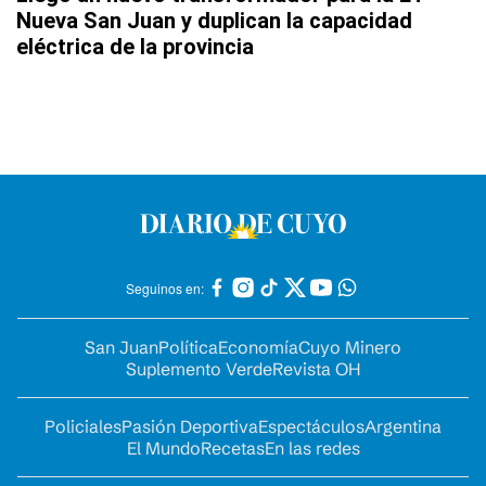
Nueva San Juan y duplican la capacidad
eléctrica de la provincia
Seguinos en:
San Juan
Política
Economía
Cuyo Minero
Suplemento Verde
Revista OH
Policiales
Pasión Deportiva
Espectáculos
Argentina
El Mundo
Recetas
En las redes