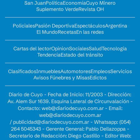
San Juan
Política
Economía
Cuyo Minero
Suplemento Verde
Revista OH
Policiales
Pasión Deportiva
Espectáculos
Argentina
El Mundo
Recetas
En las redes
Cartas del lector
Opinion
Sociales
Salud
Tecnología
Tendencia
Estado del tránsito
Clasificados
Inmuebles
Automotores
Empleos
Servicios
Avisos Fúnebres y Misas
Edictos
Diario de Cuyo - Fecha de Inicio: 11/2003 - Dirección:
Av. Alem Sur 1639. Esquina Lateral de Circunvalación -
Contacto:
web@diariodecuyo.com.ar
- Email:
web@diariodecuyo.com.ar
/
publicidad@diariodecuyo.com.ar
-
Whatsapp: (054)
264 5045343 - Gerente General: Pablo Dellazoppa -
Secretario de Redacción: Diego Castillo - Editor Web: