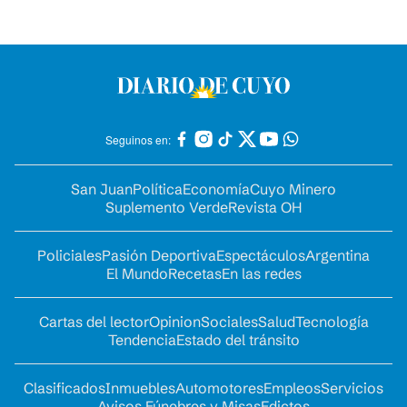
Seguinos en:
San Juan
Política
Economía
Cuyo Minero
Suplemento Verde
Revista OH
Policiales
Pasión Deportiva
Espectáculos
Argentina
El Mundo
Recetas
En las redes
Cartas del lector
Opinion
Sociales
Salud
Tecnología
Tendencia
Estado del tránsito
Clasificados
Inmuebles
Automotores
Empleos
Servicios
Avisos Fúnebres y Misas
Edictos